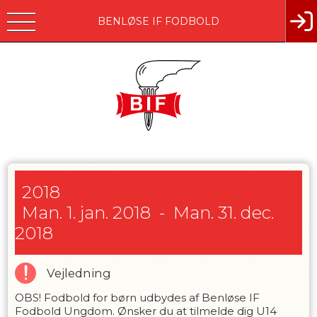
BENLØSE IF FODBOLD
2018
Man. 1. jan. 2018
-
Man. 31. dec.
2018
Vejledning
OBS! Fodbold for børn udbydes af Benløse IF
Fodbold Ungdom. Ønsker du at tilmelde dig U14