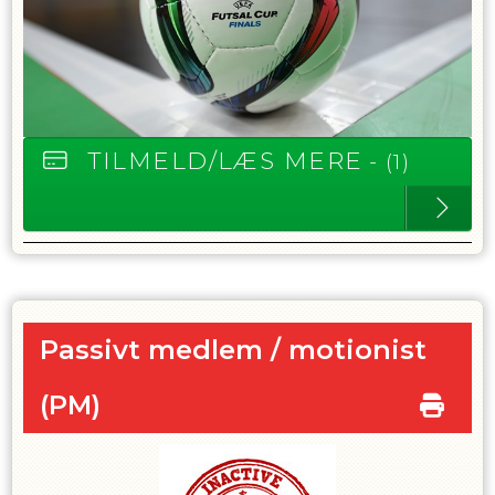
TILMELD/LÆS MERE
- (1)
Passivt medlem / motionist
(PM)