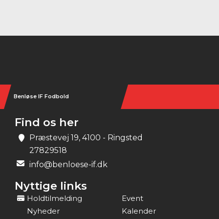
Instagram
Benløse IF Fodbold
Find os her
Præstevej 19, 4100 - Ringsted
27829518
info@benloese-if.dk
Nyttige links
Holdtilmelding
Event
Nyheder
Kalender