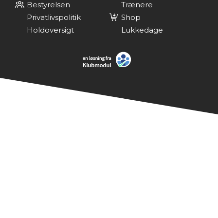
Bestyrelsen
Trænere
Privatlivspolitik
Shop
Holdoversigt
Lukkedage