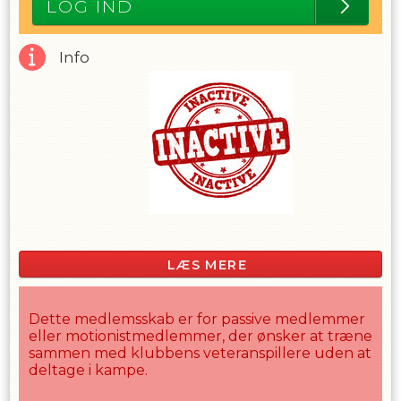
LOG IND
Info
LÆS MERE
Dette medlemsskab er for passive medlemmer
eller motionistmedlemmer, der ønsker at træne
sammen med klubbens veteranspillere uden at
deltage i kampe.