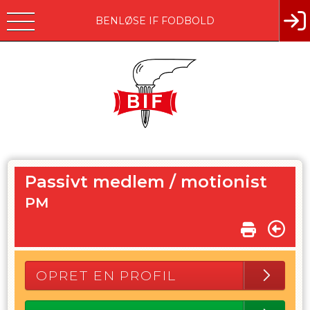
BENLØSE IF FODBOLD
Passivt medlem / motionist
PM
OPRET EN PROFIL