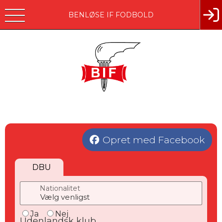
BENLØSE IF FODBOLD
Opret med Facebook
DBU
Nationalitet
Ja
Nej
Udenlandsk klub