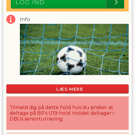
LOG IND
Info
LÆS MERE
Tilmeld dig på dette hold hvis du ønsker at
deltage på BIFs U19-hold. Holdet deltager i
DBUs seniorturnering.