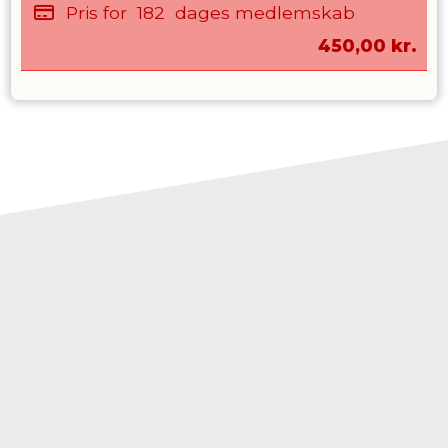
Pris for
182
dages medlemskab
450,00
kr.