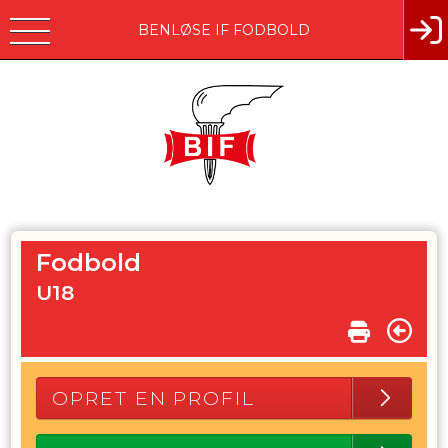
BENLØSE IF FODBOLD
Fodbold
U18
OPRET EN PROFIL