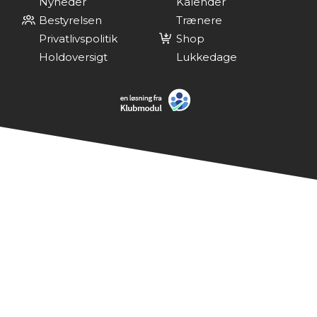
Nyheder
Kalender
Bestyrelsen
Trænere
Privatlivspolitik
Shop
Holdoversigt
Lukkedage