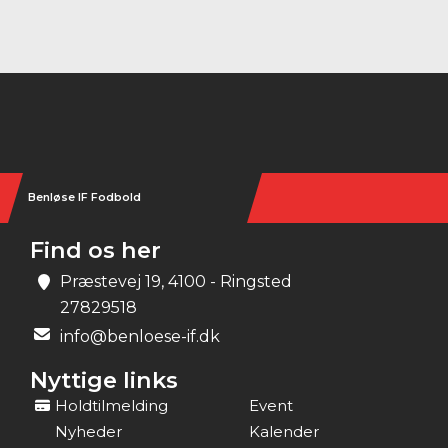
Instagram
Benløse IF Fodbold
Find os her
Præstevej 19, 4100 - Ringsted
27829518
info@benloese-if.dk
Nyttige links
Holdtilmelding
Event
Nyheder
Kalender