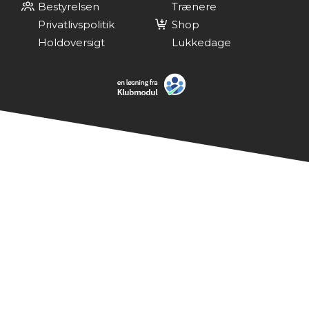
Bestyrelsen
Trænere
Privatlivspolitik
Shop
Holdoversigt
Lukkedage