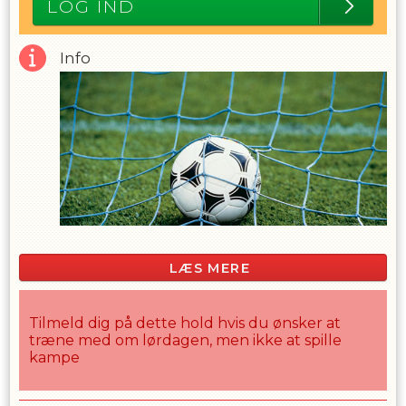
LOG IND
Info
LÆS MERE
Tilmeld dig på dette hold hvis du ønsker at
træne med om lørdagen, men ikke at spille
kampe