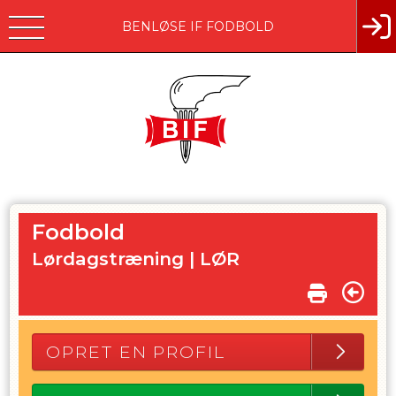
BENLØSE IF FODBOLD
Fodbold
Lørdagstræning |
LØR
OPRET EN PROFIL