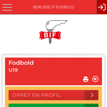
BENLØSE IF FODBOLD
Fodbold
U19
OPRET EN PROFIL