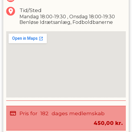
Tid/Sted
Mandag
18:00-19:30
,
Onsdag
18:00-19:30
Benløse Idrætsanlæg, Fodboldbanerne
Pris for
182
dages medlemskab
450,00
kr.