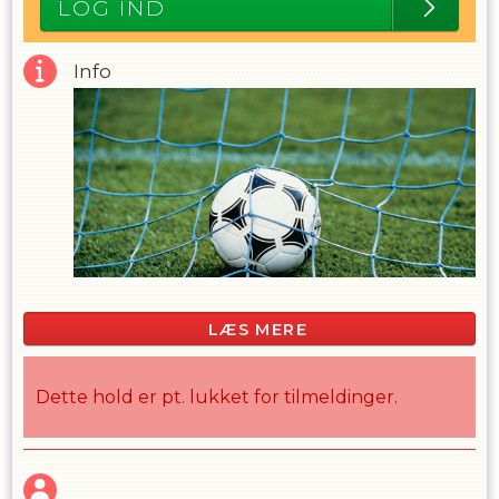
LOG IND
Info
LÆS MERE
Dette hold er pt. lukket for tilmeldinger.