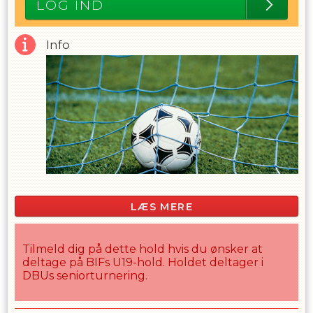
LOG IND
Info
LÆS MERE
Tilmeld dig på dette hold hvis du ønsker at
deltage på BIFs U19-hold. Holdet deltager i
DBUs seniorturnering.