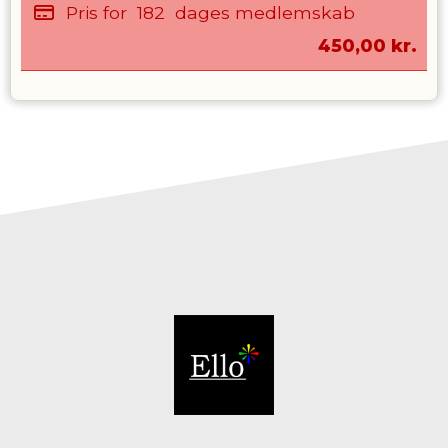
Pris for
182
dages medlemskab
450,00
kr.