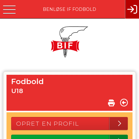
BENLØSE IF FODBOLD
Fodbold
U18
OPRET EN PROFIL