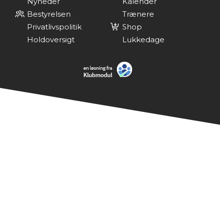
Nyheder
Kalender
Bestyrelsen
Trænere
Privatlivspolitik
Shop
Holdoversigt
Lukkedage