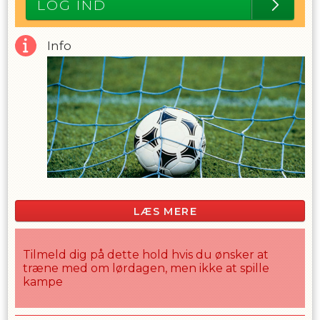
LOG IND
Info
LÆS MERE
Tilmeld dig på dette hold hvis du ønsker at
træne med om lørdagen, men ikke at spille
kampe