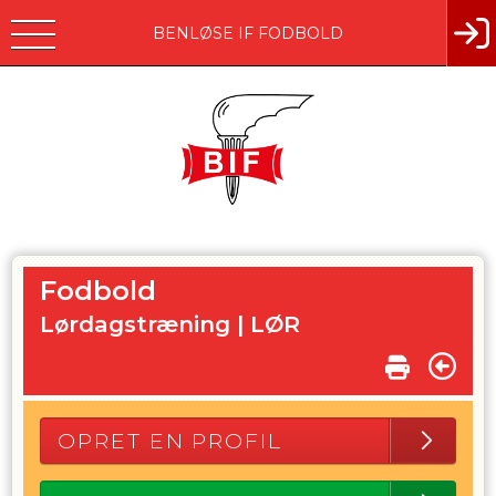
BENLØSE IF FODBOLD
Fodbold
Lørdagstræning |
LØR
OPRET EN PROFIL