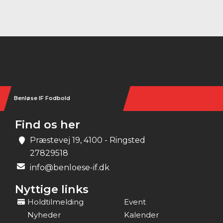
Instagram
Benløse IF Fodbold
Find os her
Præstevej 19, 4100 - Ringsted
27829518
info@benloese-if.dk
Nyttige links
Holdtilmelding
Event
Nyheder
Kalender