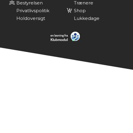
Bestyrelsen
Trænere
Privatlivspolitik
Shop
Holdoversigt
Lukkedage